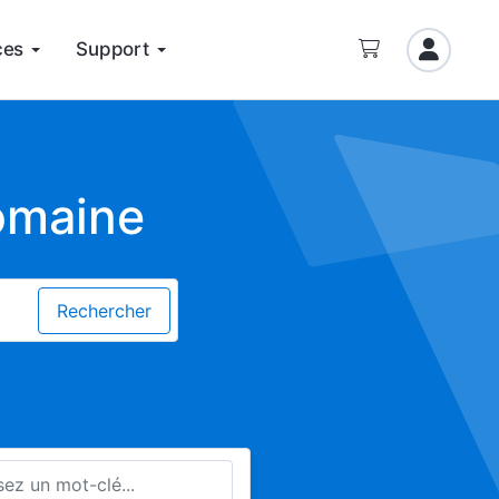
ces
Support
omaine