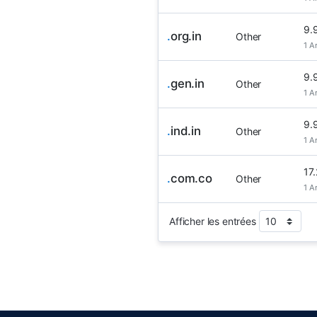
9.
.
org.in
Other
1 A
9.
.
gen.in
Other
1 A
9.
.
ind.in
Other
1 A
17
.
com.co
Other
1 A
Afficher les entrées