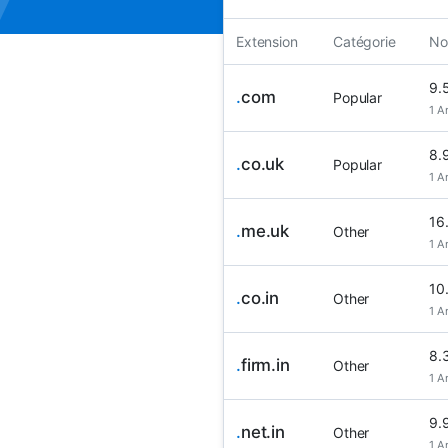
Extension
Catégorie
No
9.
.
com
Popular
1 A
8.
.
co.uk
Popular
1 A
16
.
me.uk
Other
1 A
10
.
co.in
Other
1 A
8.
.
firm.in
Other
1 A
9.
.
net.in
Other
1 A