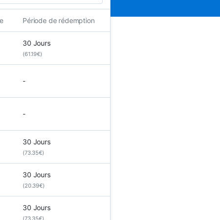
e
Période de rédemption
30 Jours
(61.19€)
-
-
30 Jours
(73.35€)
30 Jours
(20.39€)
30 Jours
(73.35€)