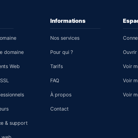
Informations
Espac
omaine
Nos services
Connex
de domaine
Pour qui ?
Ouvrir
nts Web
Tarifs
Voir m
 SSL
FAQ
Voir m
fessionnels
À propos
Voir 
eurs
Contact
e & support
s web