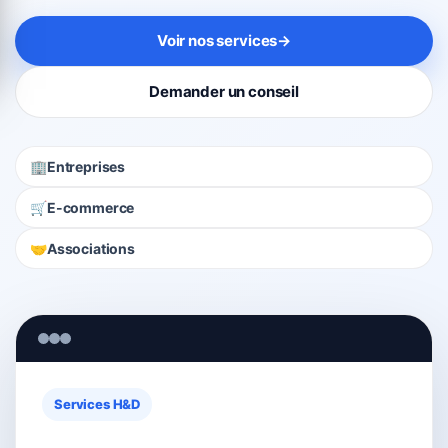
Voir nos services
→
Demander un conseil
🏢
Entreprises
🛒
E-commerce
🤝
Associations
Services H&D